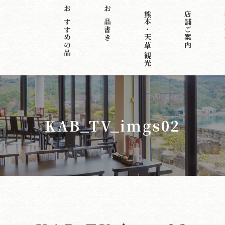
おすすめの品
お品書き
熊本・天草 観光
店舗ご案内
KAB_TV_imgs02