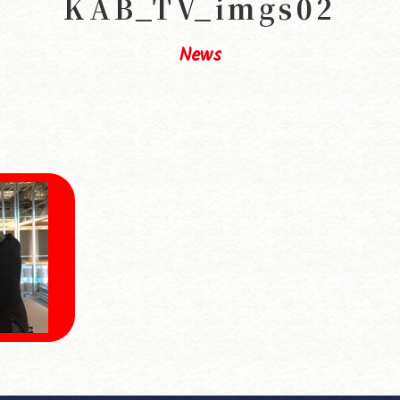
KAB_TV_imgs02
News