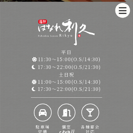
平日
11:30～15:00(O.S/14:30)
17:30～22:00(O.S/21:30)
土日祝
11:00～15:00(O.S/14:30)
17:30～22:00(O.S/21:30)
駐車場
個室
各種宴会
scroll
完備
あり
対応