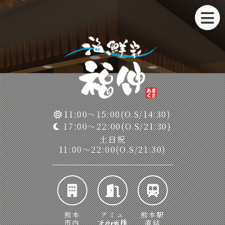
11:00～15:00(O.S/14:30)
17:00～22:00(O.S/21:30)
土日祝
11:00～22:00(O.S/21:30)
熊本
アミュ
熊本駅
scroll
市内
プラザ内
直結